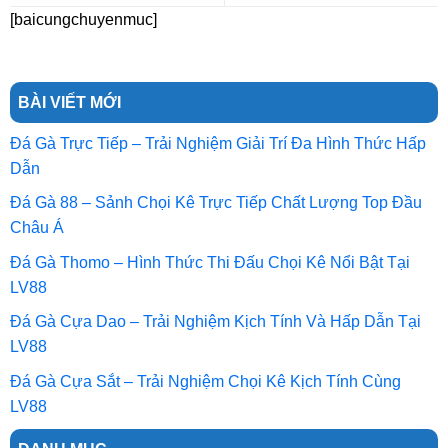
[baicungchuyenmuc]
BÀI VIẾT MỚI
Đá Gà Trực Tiếp – Trải Nghiệm Giải Trí Đa Hình Thức Hấp
Dẫn
Đá Gà 88 – Sảnh Chọi Kê Trực Tiếp Chất Lượng Top Đầu
Châu Á
Đá Gà Thomo – Hình Thức Thi Đấu Chọi Kê Nổi Bật Tại
LV88
Đá Gà Cựa Dao – Trải Nghiệm Kịch Tính Và Hấp Dẫn Tại
LV88
Đá Gà Cựa Sắt – Trải Nghiệm Chọi Kê Kịch Tính Cùng
LV88