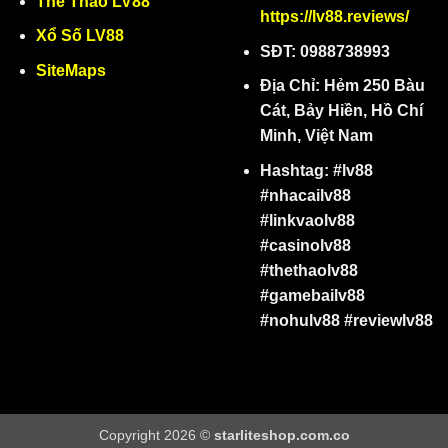
Thể Thao LV88
https://lv88.reviews/
Xổ Số LV88
SĐT: 0988738993
SiteMaps
Địa Chỉ: Hẻm 250 Bàu
Cát, Bảy Hiền, Hồ Chí
Minh, Việt Nam
Hashtag: #lv88
#nhacailv88
#linkvaolv88
#casinolv88
#thethaolv88
#gamebailv88
#nohulv88 #reviewlv88
Copyright 2026 ©
starliteshop.com.co