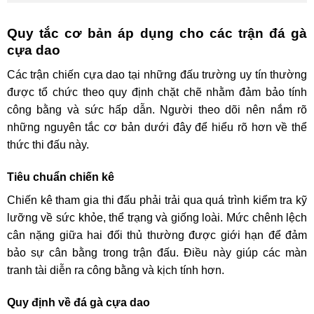
Quy tắc cơ bản áp dụng cho các trận đá gà
cựa dao
Các trận chiến cựa dao tại những đấu trường uy tín thường
được tổ chức theo quy định chặt chẽ nhằm đảm bảo tính
công bằng và sức hấp dẫn. Người theo dõi nên nắm rõ
những nguyên tắc cơ bản dưới đây để hiểu rõ hơn về thể
thức thi đấu này.
Tiêu chuẩn chiến kê
Chiến kê tham gia thi đấu phải trải qua quá trình kiểm tra kỹ
lưỡng về sức khỏe, thể trạng và giống loài. Mức chênh lệch
cân nặng giữa hai đối thủ thường được giới hạn để đảm
bảo sự cân bằng trong trận đấu. Điều này giúp các màn
tranh tài diễn ra công bằng và kịch tính hơn.
Quy định về đá gà cựa dao