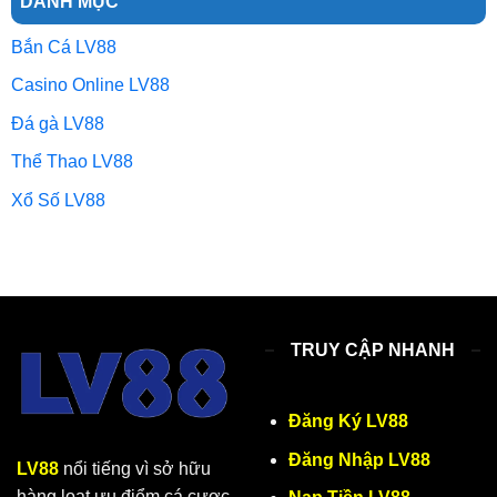
DANH MỤC
Bắn Cá LV88
Casino Online LV88
Đá gà LV88
Thể Thao LV88
Xổ Số LV88
TRUY CẬP NHANH
Đăng Ký LV88
Đăng Nhập LV88
LV88
nổi tiếng vì sở hữu
hàng loạt ưu điểm cá cược