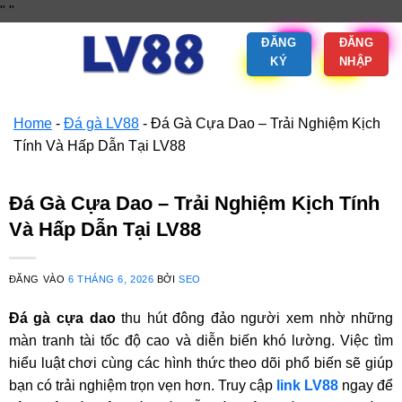
"
"
ĐĂNG
ĐĂNG
KÝ
NHẬP
Home
-
Đá gà LV88
-
Đá Gà Cựa Dao – Trải Nghiệm Kịch
Tính Và Hấp Dẫn Tại LV88
Đá Gà Cựa Dao – Trải Nghiệm Kịch Tính
Và Hấp Dẫn Tại LV88
ĐĂNG VÀO
6 THÁNG 6, 2026
BỞI
SEO
Đá gà cựa dao
thu hút đông đảo người xem nhờ những
màn tranh tài tốc độ cao và diễn biến khó lường. Việc tìm
hiểu luật chơi cùng các hình thức theo dõi phổ biến sẽ giúp
bạn có trải nghiệm trọn vẹn hơn. Truy cập
link LV88
ngay để