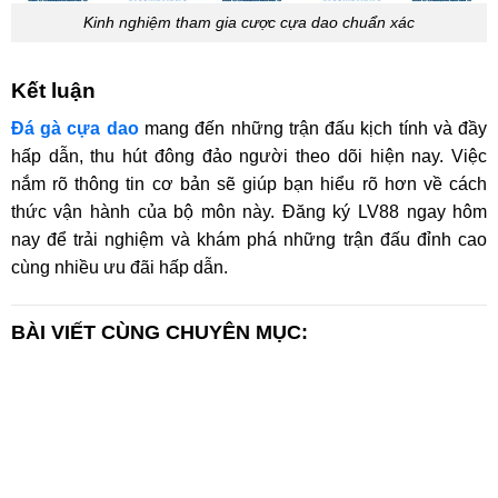
Kinh nghiệm tham gia cược cựa dao chuẩn xác
Kết luận
Đá gà cựa dao
mang đến những trận đấu kịch tính và đầy
hấp dẫn, thu hút đông đảo người theo dõi hiện nay. Việc
nắm rõ thông tin cơ bản sẽ giúp bạn hiểu rõ hơn về cách
thức vận hành của bộ môn này. Đăng ký LV88 ngay hôm
nay để trải nghiệm và khám phá những trận đấu đỉnh cao
cùng nhiều ưu đãi hấp dẫn.
BÀI VIẾT CÙNG CHUYÊN MỤC: