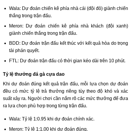
Wala: Dự đoán chiến kê phía nhà cái (đội đỏ) giành chiến
thắng trong trận đấu.
Meron: Dự đoán chiến kê phía nhà khách (đội xanh)
giành chiến thắng trong trận đấu.
BDD: Dự đoán trận đấu kết thúc với kết quả hòa do trọng
tài phán quyết.
FTL: Dự đoán trận đấu có thời gian kéo dài trên 10 phút.
Tỷ lệ thưởng đá gà cựa dao
Khi dự đoán đúng kết quả trận đấu, mỗi lựa chọn dự đoán
đều có mức tỷ lệ trả thưởng riêng tùy theo độ khó và xác
suất xảy ra. Người chơi cần nắm rõ các mức thưởng để đưa
ra lựa chọn phù hợp trong từng trận đấu.
Wala: Tỷ lệ 1:0.95 khi dự đoán chính xác.
Meron: Tỷ lệ 1:1.00 khi dự đoán đúng.