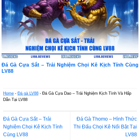
Đá Gà Cựa Sắt – Trải Nghiệm Chọi Kê Kịch Tính Cùng
LV88
Home
-
Đá gà LV88
-
Đá Gà Cựa Dao – Trải Nghiệm Kịch Tính Và Hấp
Dẫn Tại LV88
Đá Gà Cựa Sắt – Trải
Đá Gà Thomo – Hình Thức
Nghiệm Chọi Kê Kịch Tính
Thi Đấu Chọi Kê Nổi Bật Tại
Cùng LV88
LV88