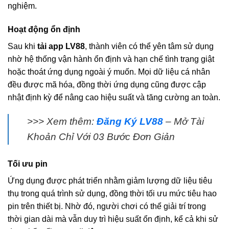
nghiệm.
Hoạt động ổn định
Sau khi
tải app LV88
, thành viên có thể yên tâm sử dụng
nhờ hệ thống vận hành ổn định và hạn chế tình trạng giật
hoặc thoát ứng dụng ngoài ý muốn. Mọi dữ liệu cá nhân
đều được mã hóa, đồng thời ứng dụng cũng được cập
nhật định kỳ để nâng cao hiệu suất và tăng cường an toàn.
>>> Xem thêm:
Đăng Ký LV88
– Mở Tài
Khoản Chỉ Với 03 Bước Đơn Giản
Tối ưu pin
Ứng dụng được phát triển nhằm giảm lượng dữ liệu tiêu
thụ trong quá trình sử dụng, đồng thời tối ưu mức tiêu hao
pin trên thiết bị. Nhờ đó, người chơi có thể giải trí trong
thời gian dài mà vẫn duy trì hiệu suất ổn định, kể cả khi sử