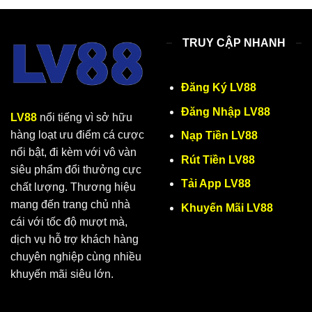
TRUY CẬP NHANH
Đăng Ký LV88
Đăng Nhập LV88
LV88
nổi tiếng vì sở hữu
hàng loạt ưu điểm cá cược
Nạp Tiền LV88
nổi bật, đi kèm với vô vàn
Rút Tiền LV88
siêu phẩm đổi thưởng cực
Tải App LV88
chất lượng. Thương hiệu
mang đến trang chủ nhà
Khuyến Mãi LV88
cái với tốc độ mượt mà,
dịch vụ hỗ trợ khách hàng
chuyên nghiệp cùng nhiều
khuyến mãi siêu lớn.