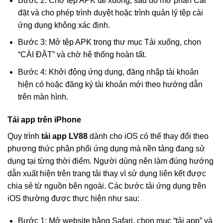
Bước 2: Chờ tệp APK tải xuống, sau đó mở phần Cài
đặt và cho phép trình duyệt hoặc trình quản lý tệp cài
ứng dụng không xác định.
Bước 3: Mở tệp APK trong thư mục Tải xuống, chọn
“CÀI ĐẶT” và chờ hệ thống hoàn tất.
Bước 4: Khởi động ứng dụng, đăng nhập tài khoản
hiện có hoặc đăng ký tài khoản mới theo hướng dẫn
trên màn hình.
Tải app trên iPhone
Quy trình
tải app LV88
dành cho iOS có thể thay đổi theo
phương thức phân phối ứng dụng mà nền tảng đang sử
dụng tại từng thời điểm. Người dùng nên làm đúng hướng
dẫn xuất hiện trên trang tải thay vì sử dụng liên kết được
chia sẻ từ nguồn bên ngoài. Các bước tải ứng dụng trên
iOS thường được thực hiện như sau:
Bước 1: Mở website bằng Safari, chọn mục “tải app” và