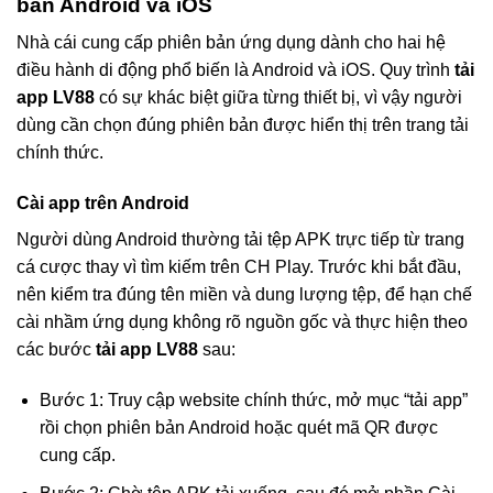
bản Android và iOS
Nhà cái cung cấp phiên bản ứng dụng dành cho hai hệ
điều hành di động phổ biến là Android và iOS. Quy trình
tải
app LV88
có sự khác biệt giữa từng thiết bị, vì vậy người
dùng cần chọn đúng phiên bản được hiển thị trên trang tải
chính thức.
Cài app trên Android
Người dùng Android thường tải tệp APK trực tiếp từ trang
cá cược thay vì tìm kiếm trên CH Play. Trước khi bắt đầu,
nên kiểm tra đúng tên miền và dung lượng tệp, để hạn chế
cài nhầm ứng dụng không rõ nguồn gốc và thực hiện theo
các bước
tải app LV88
sau:
Bước 1: Truy cập website chính thức, mở mục “tải app”
rồi chọn phiên bản Android hoặc quét mã QR được
cung cấp.