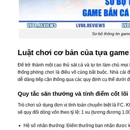
Sơ bộ thông tin ga
Luật chơi cơ bản của tựa gam
Để trở thành một cao thủ sát cá và tự tin làm chủ mọi
thống phòng chơi là điều vô cùng bắt buộc. Nhà cái đã
dễ dàng tiếp cận thông qua các quy định cụ thể dưới đ
Quy tắc săn thưởng và tính điểm cốt lõi
Trò chơi sử dụng đơn vị tính toán chuyên biệt là FC. K
sẽ quy đổi dòng vốn theo tỷ lệ: 1 xu (tương đương 1.
Hệ số nhân thưởng: Điểm thưởng bạn nhận được khi