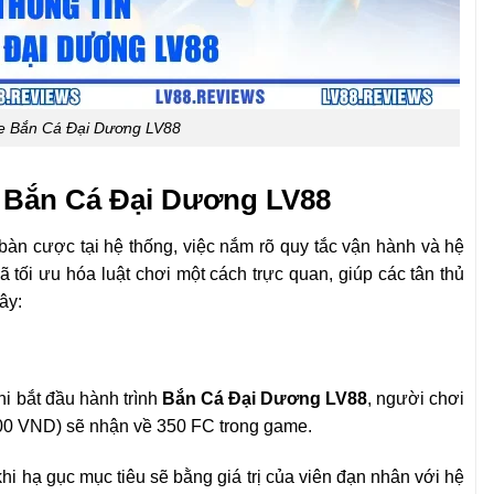
me Bắn Cá Đại Dương LV88
e Bắn Cá Đại Dương LV88
 bàn cược tại hệ thống, việc nắm rõ quy tắc vận hành và hệ
 tối ưu hóa luật chơi một cách trực quan, giúp các tân thủ
ây:
hi bắt đầu hành trình
Bắn Cá Đại Dương LV88
, người chơi
000 VND) sẽ nhận về 350 FC trong game.
 hạ gục mục tiêu sẽ bằng giá trị của viên đạn nhân với hệ