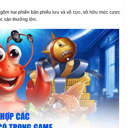
 gồm hai phiên bản phiêu lưu và vô cực, sở hữu mức cược
ục săn thưởng lớn.