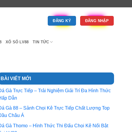
ĐĂNG KÝ
ĐĂNG NHẬP
8
XỔ SỐ LV88
TIN TỨC
BÀI VIẾT MỚI
Đá Gà Trực Tiếp – Trải Nghiệm Giải Trí Đa Hình Thức
Hấp Dẫn
Đá Gà 88 – Sảnh Chọi Kê Trực Tiếp Chất Lượng Top
Đầu Châu Á
Đá Gà Thomo – Hình Thức Thi Đấu Chọi Kê Nổi Bật