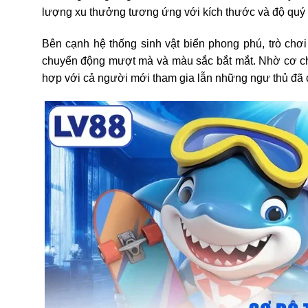
lượng xu thưởng tương ứng với kích thước và độ quý
Bên cạnh hệ thống sinh vật biển phong phú, trò chơ
chuyển động mượt mà và màu sắc bắt mắt. Nhờ cơ ch
hợp với cả người mới tham gia lẫn những ngư thủ đã