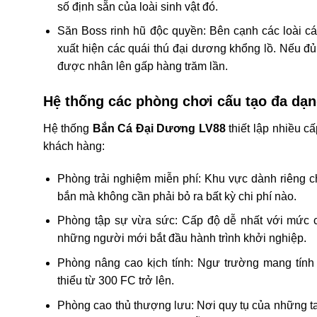
số định sẵn của loài sinh vật đó.
Săn Boss rinh hũ độc quyền: Bên cạnh các loài c
xuất hiện các quái thú đại dương khổng lồ. Nếu đủ
được nhân lên gấp hàng trăm lần.
Hệ thống các phòng chơi cấu tạo đa dạ
Hệ thống
Bắn Cá Đại Dương LV88
thiết lập nhiều 
khách hàng:
Phòng trải nghiệm miễn phí: Khu vực dành riêng c
bắn mà không cần phải bỏ ra bất kỳ chi phí nào.
Phòng tập sự vừa sức: Cấp độ dễ nhất với mức cư
những người mới bắt đầu hành trình khởi nghiệp.
Phòng nâng cao kịch tính: Ngư trường mang tính
thiểu từ 300 FC trở lên.
Phòng cao thủ thượng lưu: Nơi quy tụ của những t