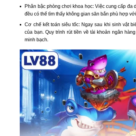
Phân bậc phòng chơi khoa học: Việc cung cấp đa dạn
đều có thể tìm thấy không gian săn bắn phù hợp với
Cơ chế kết toán siêu tốc: Ngay sau khi sinh vật biể
của bạn. Quy trình rút tiền về tài khoản ngân hà
minh bạch.