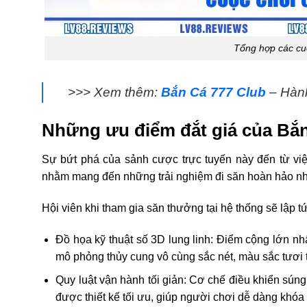
Tổng hợp các cu
>>> Xem thêm:
Bắn Cá 777 Club
– Hành
Những ưu điểm đắt giá của Bắ
Sự bứt phá của sảnh cược trực tuyến này đến từ vi
nhằm mang đến những trải nghiệm đi săn hoàn hảo nh
Hội viên khi tham gia săn thưởng tại hệ thống sẽ lập t
Đồ họa kỹ thuật số 3D lung linh: Điểm cộng lớn nh
mô phỏng thủy cung vô cùng sắc nét, màu sắc tươi 
Quy luật vận hành tối giản: Cơ chế điều khiển súng
được thiết kế tối ưu, giúp người chơi dễ dàng khóa