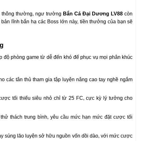
á thông thường, ngư trường
Bắn Cá Đại Dương LV88
còn
 bản lĩnh bắn hạ các Boss lớn này, tiền thưởng của bạn sẽ
ng
cấp độ phòng game từ dễ đến khó để phục vụ mọi phân khúc
ho các tân thủ tham gia tập luyện nâng cao tay nghề ngắm
ợc tối thiểu siêu nhỏ chỉ từ 25 FC, cực kỳ lý tưởng cho
 thử thách trung bình, yêu cầu mức hạn mức đặt cược tối
ay súng lão luyện sở hữu nguồn vốn dồi dào, với mức cược