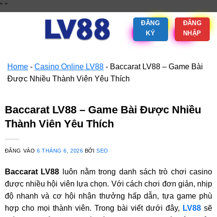
"
"
ĐĂNG
ĐĂNG
KÝ
NHẬP
Home
-
Casino Online LV88
-
Baccarat LV88 – Game Bài
Được Nhiều Thành Viên Yêu Thích
Baccarat LV88 – Game Bài Được Nhiều
Thành Viên Yêu Thích
ĐĂNG VÀO
6 THÁNG 6, 2026
BỞI
SEO
Baccarat LV88
luôn nằm trong danh sách trò chơi casino
được nhiều hội viên lựa chọn. Với cách chơi đơn giản, nhịp
độ nhanh và cơ hội nhận thưởng hấp dẫn, tựa game phù
hợp cho mọi thành viên. Trong bài viết dưới đây,
LV88
sẽ