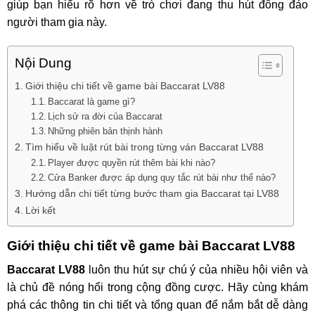
giúp bạn hiểu rõ hơn về trò chơi đang thu hút đông đảo
người tham gia này.
Nội Dung
Giới thiệu chi tiết về game bài Baccarat LV88
Baccarat là game gì?
Lịch sử ra đời của Baccarat
Những phiên bản thịnh hành
Tìm hiểu về luật rút bài trong từng ván Baccarat LV88
Player được quyền rút thêm bài khi nào?
Cửa Banker được áp dụng quy tắc rút bài như thế nào?
Hướng dẫn chi tiết từng bước tham gia Baccarat tại LV88
Lời kết
Giới thiệu chi tiết về game bài Baccarat LV88
Baccarat LV88
luôn thu hút sự chú ý của nhiều hội viên và
là chủ đề nóng hổi trong cộng đồng cược. Hãy cùng khám
phá các thông tin chi tiết và tổng quan để nắm bắt dễ dàng