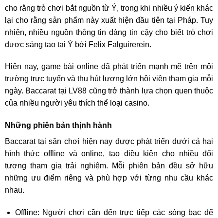
cho rằng trò chơi bắt nguồn từ Ý, trong khi nhiều ý kiến khác
lại cho rằng sản phẩm này xuất hiện đầu tiên tại Pháp. Tuy
nhiên, nhiều nguồn thông tin đáng tin cậy cho biết trò chơi
được sáng tạo tại Ý bởi Felix Falguirerein.
Hiện nay, game bài online đã phát triển mạnh mẽ trên môi
trường trực tuyến và thu hút lượng lớn hội viên tham gia mỗi
ngày. Baccarat tại LV88 cũng trở thành lựa chọn quen thuộc
của nhiều người yêu thích thể loại casino.
Những phiên bản thịnh hành
Baccarat tại sân chơi hiện nay được phát triển dưới cả hai
hình thức offline và online, tạo điều kiện cho nhiều đối
tượng tham gia trải nghiệm. Mỗi phiên bản đều sở hữu
những ưu điểm riêng và phù hợp với từng nhu cầu khác
nhau.
Offline: Người chơi cần đến trực tiếp các sòng bạc để