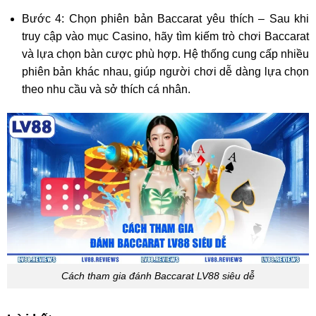
Bước 4: Chọn phiên bản Baccarat yêu thích – Sau khi
truy cập vào mục Casino, hãy tìm kiếm trò chơi Baccarat
và lựa chọn bàn cược phù hợp. Hệ thống cung cấp nhiều
phiên bản khác nhau, giúp người chơi dễ dàng lựa chọn
theo nhu cầu và sở thích cá nhân.
Cách tham gia đánh Baccarat LV88 siêu dễ