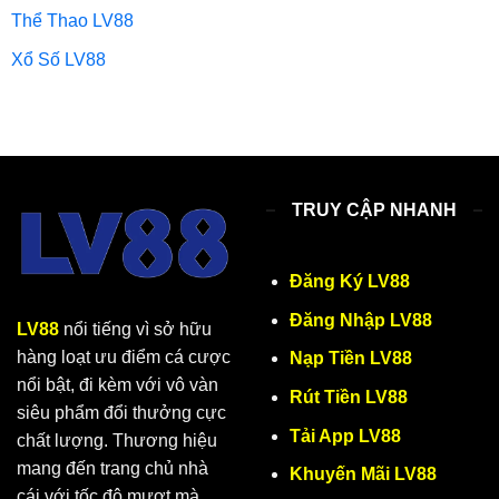
Thể Thao LV88
Xổ Số LV88
TRUY CẬP NHANH
Đăng Ký LV88
Đăng Nhập LV88
LV88
nổi tiếng vì sở hữu
hàng loạt ưu điểm cá cược
Nạp Tiền LV88
nổi bật, đi kèm với vô vàn
Rút Tiền LV88
siêu phẩm đổi thưởng cực
Tải App LV88
chất lượng. Thương hiệu
mang đến trang chủ nhà
Khuyến Mãi LV88
cái với tốc độ mượt mà,