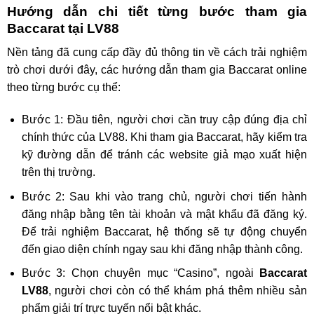
Hướng dẫn chi tiết từng bước tham gia
Baccarat tại LV88
Nền tảng đã cung cấp đầy đủ thông tin về cách trải nghiệm
trò chơi dưới đây, các hướng dẫn tham gia Baccarat online
theo từng bước cụ thể:
Bước 1: Đầu tiên, người chơi cần truy cập đúng địa chỉ
chính thức của LV88. Khi tham gia Baccarat, hãy kiểm tra
kỹ đường dẫn để tránh các website giả mạo xuất hiện
trên thị trường.
Bước 2: Sau khi vào trang chủ, người chơi tiến hành
đăng nhập bằng tên tài khoản và mật khẩu đã đăng ký.
Để trải nghiệm Baccarat, hệ thống sẽ tự động chuyển
đến giao diện chính ngay sau khi đăng nhập thành công.
Bước 3: Chọn chuyên mục “Casino”, ngoài
Baccarat
LV88
, người chơi còn có thể khám phá thêm nhiều sản
phẩm giải trí trực tuyến nổi bật khác.